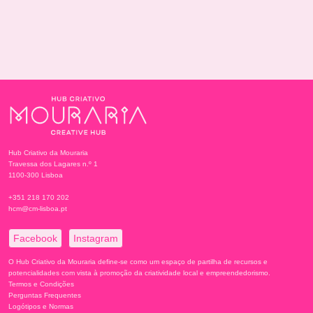
Hub Criativo da Mouraria
Travessa dos Lagares n.º 1
1100-300 Lisboa
+351 218 170 202
hcm@cm-lisboa.pt
Facebook
Instagram
O Hub Criativo da Mouraria define-se como um espaço de partilha de recursos e
potencialidades com vista à promoção da criatividade local e empreendedorismo.
Termos e Condições
Perguntas Frequentes
Logótipos e Normas