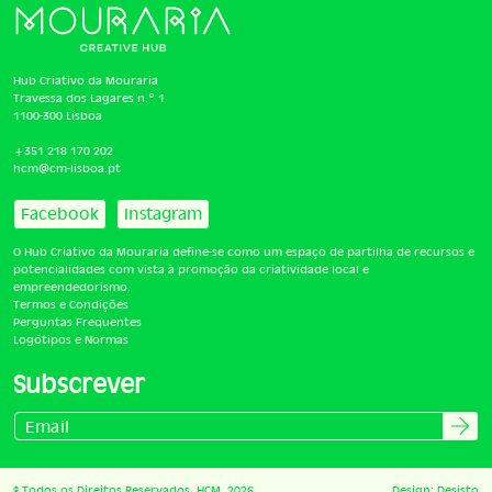
Hub Criativo da Mouraria
Travessa dos Lagares n.º 1
1100-300 Lisboa
+351 218 170 202
hcm@cm-lisboa.pt
Facebook
Instagram
O Hub Criativo da Mouraria define-se como um espaço de partilha de recursos e
potencialidades com vista à promoção da criatividade local e
empreendedorismo.
Termos e Condições
Perguntas Frequentes
Logótipos e Normas
Subscrever
© Todos os Direitos Reservados. HCM, 2026.
Design:
Desisto