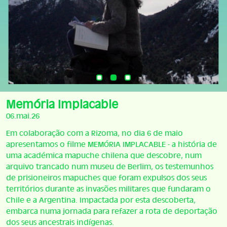
Memória Implacable
06.mai.26
Em colaboração com a Rizoma, no dia 6 de maio
apresentamos o filme MEMÓRIA IMPLACABLE - a história de
uma académica mapuche chilena que descobre, num
arquivo trancado num museu de Berlim, os testemunhos
de prisioneiros mapuches que foram expulsos dos seus
territórios durante as invasões militares que fundaram o
Chile e a Argentina. Impactada por esta descoberta,
embarca numa jornada para refazer a rota de deportação
dos seus ancestrais indígenas.