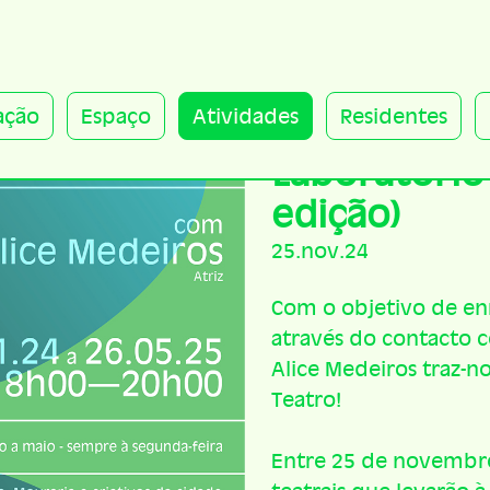
ação
Espaço
Atividades
Residentes
Laboratório 
edição)
25.nov.24
Com o objetivo de enr
através do contacto c
Alice Medeiros traz-no
Teatro!
Entre 25 de novembro