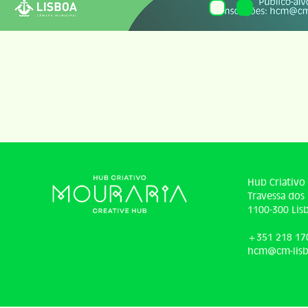
Hub Criativo
Travessa dos 
1100-300 Lis
+351 218 17
hcm@cm-lisb