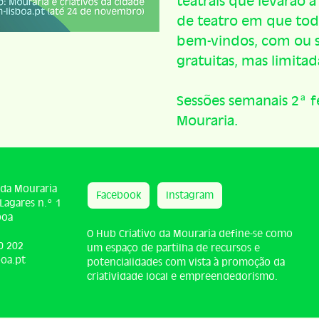
teatrais que levarão
de teatro em que todo
bem-vindos, com ou se
gratuitas, mas limitad
Sessões semanais 2ª fe
Mouraria.
 da Mouraria
Facebook
Instagram
Lagares n.º 1
boa
O Hub Criativo da Mouraria define-se como
0 202
um espaço de partilha de recursos e
oa.pt
potencialidades com vista à promoção da
criatividade local e empreendedorismo.