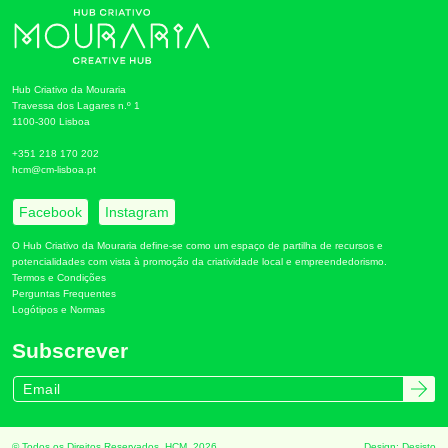
Hub Criativo da Mouraria
Travessa dos Lagares n.º 1
1100-300 Lisboa
+351 218 170 202
hcm@cm-lisboa.pt
Facebook
Instagram
O Hub Criativo da Mouraria define-se como um espaço de partilha de recursos e
potencialidades com vista à promoção da criatividade local e empreendedorismo.
Termos e Condições
Perguntas Frequentes
Logótipos e Normas
Subscrever
© Todos os Direitos Reservados. HCM, 2026.
Design:
Desisto