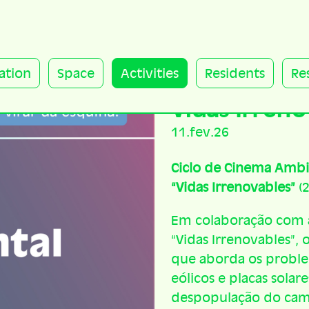
ation
Space
Activities
Residents
Re
Vidas Irreno
11.fev.26
Ciclo de Cinema Ambi
“Vidas Irrenovables”
(2
Em colaboração com a
“Vidas Irrenovables”,
que aborda os proble
eólicos e placas sola
despopulação do camp