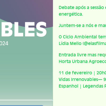
Debate após a sessão 
energética.
Juntem-se a nós e ma
O Ciclo Ambiental te
Lídia Mello (@elasfilm
Entrada livre mas requ
Horta Urbana Agroeco
11 de fevereiro | 20h
Vidas Irrenovables— 
Espanhol | Legendas 