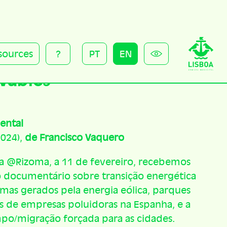
sources
?
PT
EN
vables
ental
024),
de Francisco Vaquero
 @‌Rizoma, a 11 de fevereiro, recebemos
 o documentário sobre transição energética
mas gerados pela energia eólica, parques
res de empresas poluidoras na Espanha, e a
o/migração forçada para as cidades.