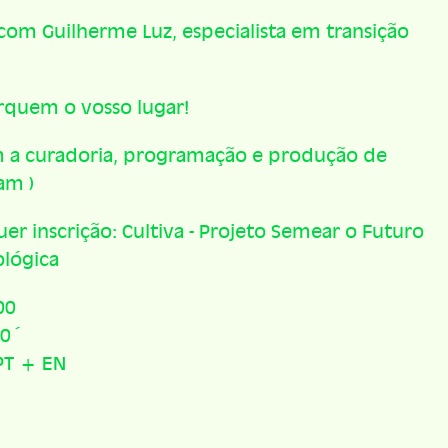
com Guilherme Luz, especialista em transição
rquem o vosso lugar!
m a curadoria, programação e produção de
am )
er inscrição: Cultiva - Projeto Semear o Futuro
lógica
00
90´
PT + EN