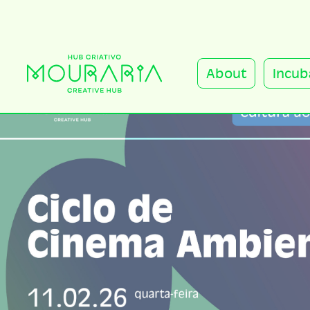
About
Incub