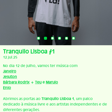
Tranquilo Lisboa #1
12.jul.25
No dia 12 de julho, vamos ter música com
Janeiro
Jesuton
Bárbara Rodrix
+
Teu
e
Marulo
Enio
Abrimos as portas ao
Tranquilo Lisboa 1
, um palco
dedicado à música livre e aos artistas independentes e de
diferentes gerações.