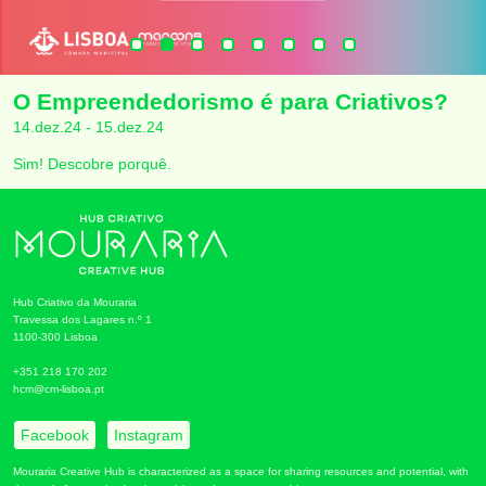
O Empreendedorismo é para Criativos?
14.dez.24 - 15.dez.24
Sim! Descobre porquê.
Hub Criativo da Mouraria
Travessa dos Lagares n.º 1
1100-300 Lisboa
+351 218 170 202
hcm@cm-lisboa.pt
Facebook
Instagram
Mouraria Creative Hub is characterized as a space for sharing resources and potential, with