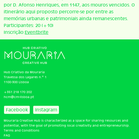
por D. Afonso Henriques, em 1147, aos mouros vencidos. O
itinerário aqui proposto percorre-se por entre as
memórias urbanas e patrimoniais ainda remanescentes.
Participantes: 20 (+10)
Inscrição:
Eventbrite
Hub Criativo da Mouraria
Travessa dos Lagares n.º 1
1100-300 Lisboa
+351 218 170 202
hcm@cm-lisboa.pt
Facebook
Instagram
Mouraria Creative Hub is characterized as a space for sharing resources and
potential, with the goal of promoting local creativity and entrepreneurship.
Terms and Conditions
FAQ