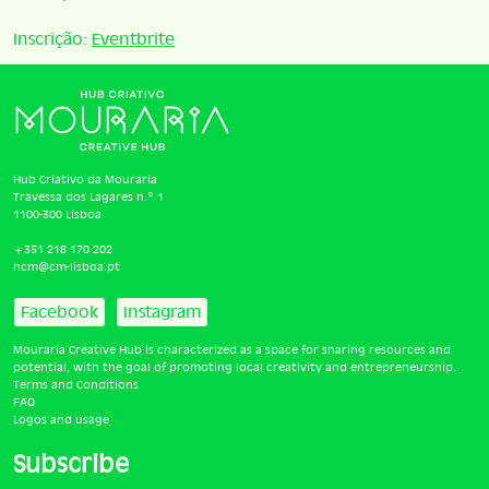
Inscrição:
Eventbrite
Hub Criativo da Mouraria
Travessa dos Lagares n.º 1
1100-300 Lisboa
+351 218 170 202
hcm@cm-lisboa.pt
Facebook
Instagram
Mouraria Creative Hub is characterized as a space for sharing resources and
potential, with the goal of promoting local creativity and entrepreneurship.
Terms and Conditions
FAQ
Logos and usage
Subscribe