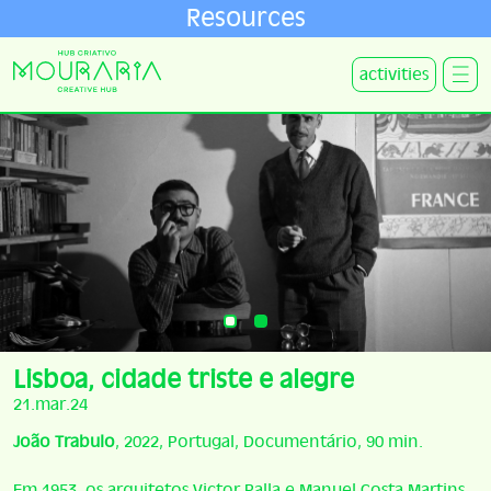
Resources
activities
Lisboa, cidade triste e alegre
21.mar.24
João Trabulo
, 2022, Portugal, Documentário, 90 min.
Em 1953, os arquitetos Victor Palla e Manuel Costa Martins