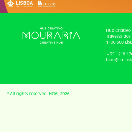
Hub Criativo
Travessa dos 
1100-300 Lis
+351 218 17
hcm@cm-lisb
© All rights reserved. HCM, 2026.