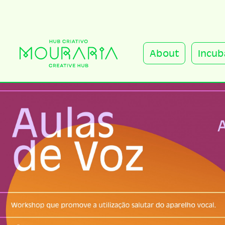
About
Incub