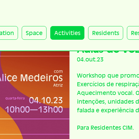
ation
Space
Activities
Residents
Re
Aulas de Vo
04.out.23
Workshop que promove 
Exercícios de respiraç
Aquecimento vocal. O 
intenções, unidades d
falada e experiência 
Para Residentes CIM.