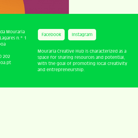
 da Mouraria
Facebook
Instagram
Lagares n.º 1
boa
Mouraria Creative Hub is characterized as a
0 202
space for sharing resources and potential,
oa.pt
with the goal of promoting local creativity
and entrepreneurship.